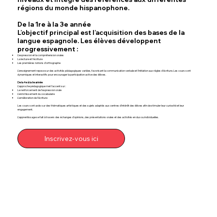
régions du monde hispanophone.
De la 1re à la 3e année
L’objectif principal est l’acquisition des bases de la
langue espagnole. Les élèves développent
progressivement :
L’expression et la compréhension orales
La lecture et l’écriture
Les premières notions d’orthographe
L’enseignement repose sur des activités pédagogiques variées, favorisant la communication verbale et l’initiation aux règles d’écriture. Les cours sont
dynamiques et interactifs pour encourager la participation active des élèves.
De la 4e à la 6e année
L’approche pédagogique met l’accent sur :
Le renforcement de l’expression orale
L’enrichissement du vocabulaire
L’amélioration de l’écriture
Les cours sont axés sur des thématiques artistiques et des sujets adaptés aux centres d’intérêt des élèves afin de stimuler leur curiosité et leur
engagement.
L’apprentissage se fait à travers des échanges d’opinions, des présentations orales et des activités en duo ou individuelles.
Inscrivez-vous ici