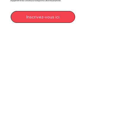
engagement et leur curiosité pour la langue et la culture hispanophones.
Inscrivez-vous ici