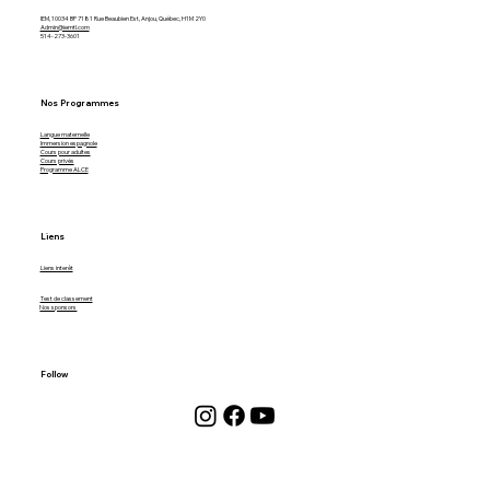
IEM, 10034 BP 7181 Rue Beaubien Est, Anjou, Québec, H1M 2Y0
Admin@iemtl.com
514-273-3601
Nos Programmes
Langue maternelle
Immersion espagnole
Cours pour adultes
Cours privés
Programme ALCE
Liens
Liens interêt
Test de classement
Nos sponsors
Follow