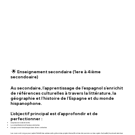
🌟
Enseignement secondaire (1ere à 4ième
secondoaire)
Au secondaire, l’apprentissage de l’espagnol s’enrichit
de références culturelles à travers la littérature, la
géographie et l’histoire de l’Espagne et du monde
hispanophone.
L’objectif principal est d’approfondir et de
perfectionner :
L’expression orale et écrite
La compréhension et l’analyse de textes
L’usage correct de la langue dans divers contextes
Les cours sont conçus pour capter l’intérêt des adolescents grâce à des projets interactifs et des discussions sur des sujets d’actualité, favorisant ainsi leur