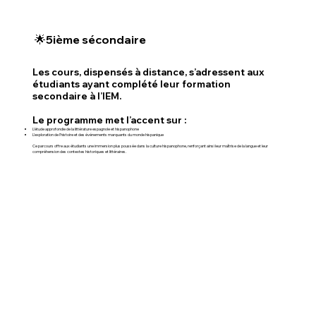
🌟5ième sécondaire
Les cours, dispensés à distance, s’adressent aux
étudiants ayant complété leur formation
secondaire à l’IEM.
Le programme met l’accent sur :
L’étude approfondie de la littérature espagnole et hispanophone
L’exploration de l’histoire et des événements marquants du monde hispanique
Ce parcours offre aux étudiants une immersion plus poussée dans la culture hispanophone, renforçant ainsi leur maîtrise de la langue et leur
compréhension des contextes historiques et littéraires.