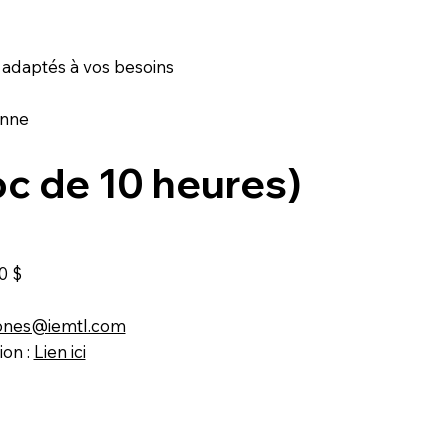
 adaptés à vos besoins
onne
loc de 10 heures)
0 $
iones@iemtl.com
ion :
Lien ici