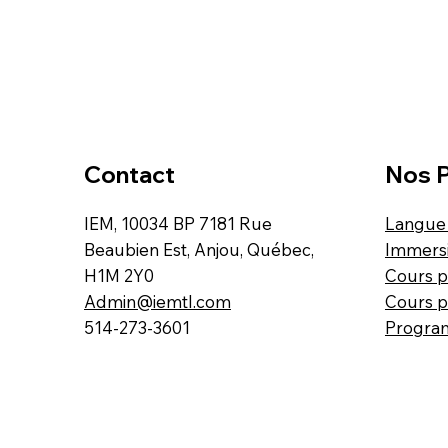
Contact
Nos 
IEM, 10034 BP 7181 Rue
Langue 
Beaubien Est, Anjou, Québec,
Immers
H1M 2Y0
Cours p
Admin@iemtl.com
Cours p
514-273-3601
Progra